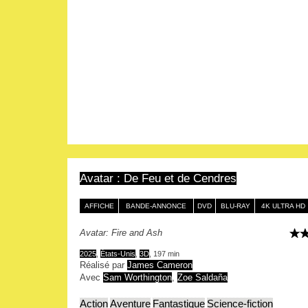
Avatar : De Feu et de Cendres
AFFICHE
BANDE-ANNONCE
DVD
BLU-RAY
4K ULTRA HD
Avatar: Fire and Ash
2025
,
États-Unis
,
3D
, 197 min
Réalisé par
James Cameron
Avec
Sam Worthington
,
Zoe Saldaña
Action
Aventure
Fantastique
Science-fiction