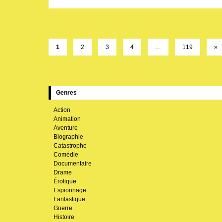
1
2
3
4
…
119
»
Genres
Action
Animation
Aventure
Biographie
Catastrophe
Comédie
Documentaire
Drame
Érotique
Espionnage
Fantastique
Guerre
Histoire