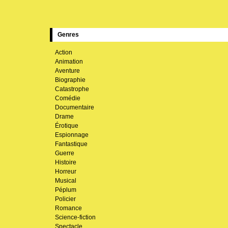
Genres
Action
Animation
Aventure
Biographie
Catastrophe
Comédie
Documentaire
Drame
Érotique
Espionnage
Fantastique
Guerre
Histoire
Horreur
Musical
Péplum
Policier
Romance
Science-fiction
Spectacle