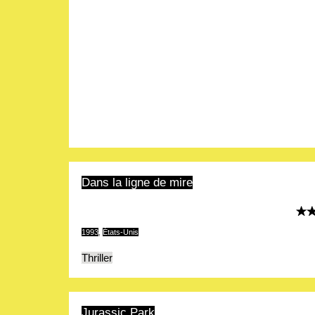
Dans la ligne de mire
1993
,
États-Unis
Thriller
Jurassic Park