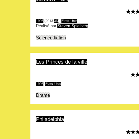
1993
(2013
3D
),
États-Unis
Réalisé par
Steven Spielberg
Science-fiction
Les Princes de la ville
1993
,
États-Unis
Drame
Philadelphia