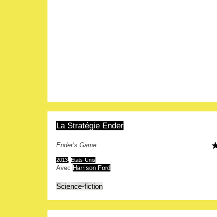
La Stratégie Ender
Ender’s Game
2013
,
États-Unis
Avec
Harrison Ford
Science-fiction