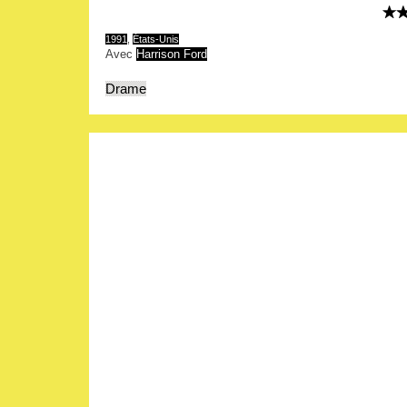
1991
,
États-Unis
Avec
Harrison Ford
Drame