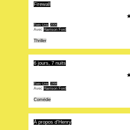
Firewall
États-Unis
,
2006
Avec
Harrison Ford
Thriller
6 jours, 7 nuits
États-Unis
,
1998
Avec
Harrison Ford
Comédie
À propos d’Henry