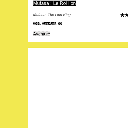
Mufasa : Le Roi lion
Mufasa: The Lion King
2024
,
États-Unis
,
3D
Aventure