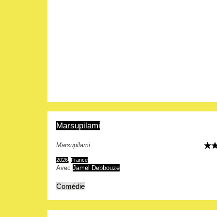
Marsupilami
Marsupilami
2026
,
France
Avec
Jamel Debbouze
Comédie