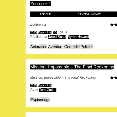
Zootopie 2
AFFICHE
BANDE-ANNONCE
Zootopia 2
2025
,
États-Unis
,
3D
, 108 min
Réalisé par
Jared Bush
,
Byron Howard
Animation
Aventure
Comédie
Policier
Mission: Impossible – The Final Reckoning
Mission: Impossible – The Final Reckoning
2025
,
États-Unis
Avec
Tom Cruise
Espionnage