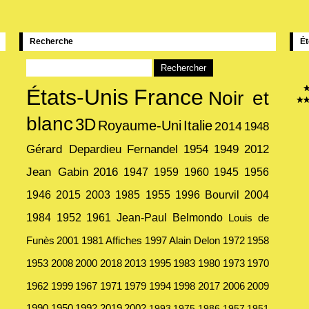
Recherche
Ét
États-Unis
France
Noir et
blanc
3D
Royaume-Uni
Italie
2014
1948
Gérard Depardieu
Fernandel
1954
1949
2012
Jean Gabin
2016
1947
1959
1960
1945
1956
1946
2015
2003
1985
1955
1996
Bourvil
2004
1984
1952
1961
Jean-Paul Belmondo
Louis de
Funès
2001
1981
Affiches
1997
Alain Delon
1972
1958
1953
2008
2000
2018
2013
1995
1983
1980
1973
1970
1962
1999
1967
1971
1979
1994
1998
2017
2006
2009
1990
1950
1992
2019
2002
1993
1975
1986
1957
1951