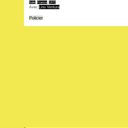
Italie
,
France
,
1972
Avec
Lino Ventura
Policier