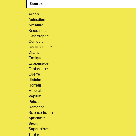
Genres
Action
Animation
Aventure
Biographie
Catastrophe
Comédie
Documentaire
Drame
Érotique
Espionnage
Fantastique
Guerre
Histoire
Horreur
Musical
Péplum
Policier
Romance
Science-fiction
Spectacle
Sport
Super-héros
Thriller