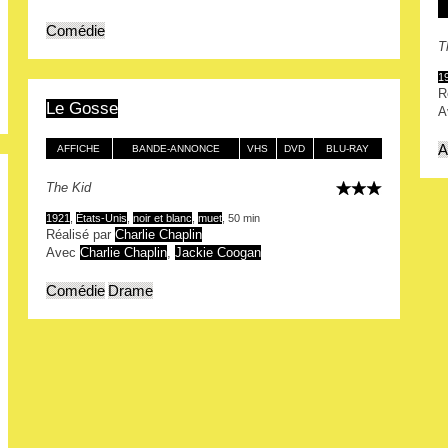
Comédie
T
1
R
Le Gosse
A
A
AFFICHE
BANDE-ANNONCE
VHS
DVD
BLU-RAY
The Kid
1921
,
États-Unis
,
noir et blanc
,
muet
, 50 min
Réalisé par
Charlie Chaplin
Avec
Charlie Chaplin
,
Jackie Coogan
Comédie
Drame