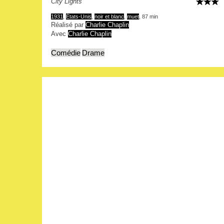
City Lights
1931
,
États-Unis
,
noir et blanc
,
muet
, 87 min
Réalisé par
Charlie Chaplin
Avec
Charlie Chaplin
Comédie
Drame