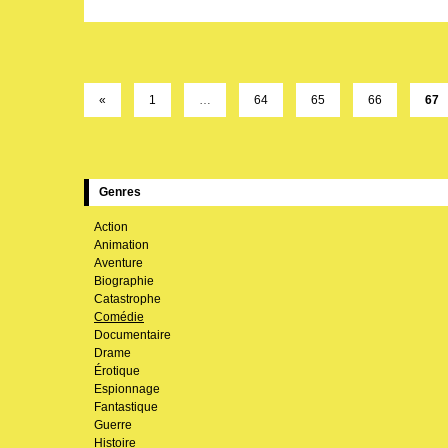
«
1
…
64
65
66
67
Genres
Action
Animation
Aventure
Biographie
Catastrophe
Comédie
Documentaire
Drame
Érotique
Espionnage
Fantastique
Guerre
Histoire