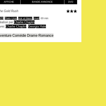
AFFICHE
BANDE-ANNONCE
DVD
he Gold Rush
925
,
États-Unis
,
noir et blanc
,
muet
, 69 min
éalisé par
Charlie Chaplin
vec
Charlie Chaplin
,
Georgia Hale
venture
Comédie
Drame
Romance