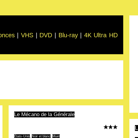
onces
|
VHS
|
DVD
|
Blu-ray
|
4K Ultra HD
Le Mécano de la Générale
L
États-Unis
,
Noir et blanc
,
Muet