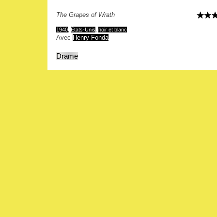
The Grapes of Wrath
1940
,
États-Unis
,
noir et blanc
Avec
Henry Fonda
Drame