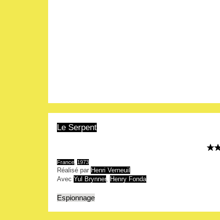
Le Serpent
France
,
1973
Réalisé par
Henri Verneuil
Avec
Yul Brynner
,
Henry Fonda
Espionnage