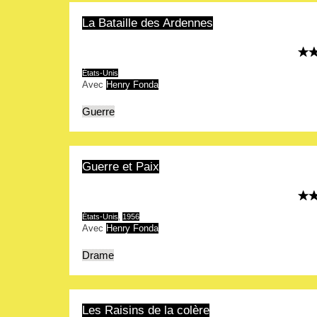
La Bataille des Ardennes
États-Unis
Avec
Henry Fonda
Guerre
Guerre et Paix
États-Unis
,
1956
Avec
Henry Fonda
Drame
Les Raisins de la colère