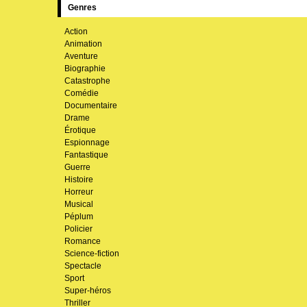
Genres
Action
Animation
Aventure
Biographie
Catastrophe
Comédie
Documentaire
Drame
Érotique
Espionnage
Fantastique
Guerre
Histoire
Horreur
Musical
Péplum
Policier
Romance
Science-fiction
Spectacle
Sport
Super-héros
Thriller