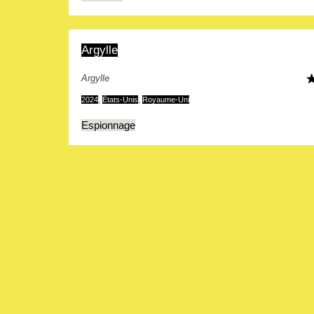
Argylle
Argylle
2024
,
États-Unis
,
Royaume-Uni
Espionnage