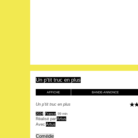
Un p’tit truc en plus
AFFICHE
BANDE-ANNONCE
Un p’tit truc en plus
2024
,
France
, 99 min
Réalisé par
Artus
Avec
Artus
Comédie